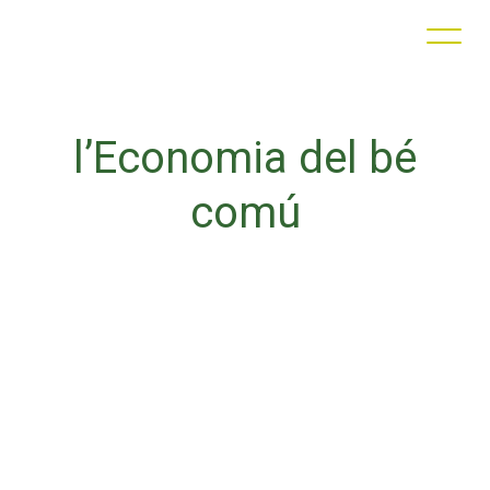
l
’
E
c
o
n
o
m
i
a
d
e
l
b
é
c
o
m
ú