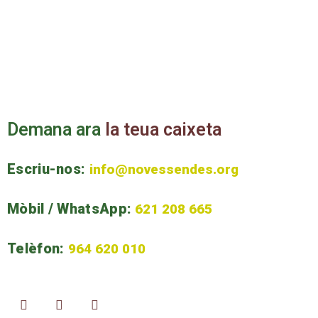
D
e
m
a
n
a
a
r
a
l
a
t
e
u
a
c
a
i
x
e
t
a
Escriu-nos:
info@novessendes.org
Mòbil / WhatsApp:
621 208 665
Telèfon:
964 620 010