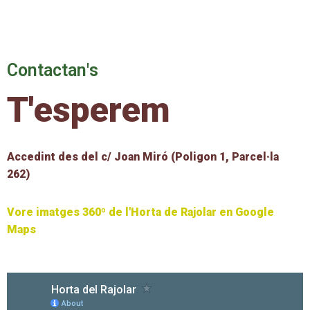
C
o
n
t
a
c
t
a
n
'
s
T
'
e
s
p
e
r
e
m
Accedint des del c/ Joan Miró (Poligon 1, Parcel·la
262)
Vore imatges 360º de l'Horta de Rajolar en Google
Maps